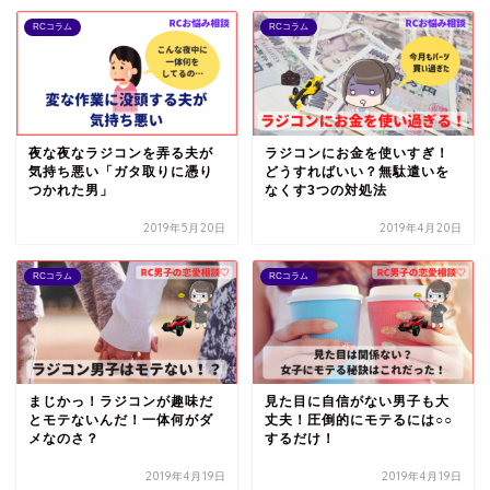
RCコラム
RCコラム
夜な夜なラジコンを弄る夫が
ラジコンにお金を使いすぎ！
気持ち悪い「ガタ取りに憑り
どうすればいい？無駄遣いを
つかれた男」
なくす3つの対処法
2019年5月20日
2019年4月20日
RCコラム
RCコラム
まじかっ！ラジコンが趣味だ
見た目に自信がない男子も大
とモテないんだ！一体何がダ
丈夫！圧倒的にモテるには○○
メなのさ？
するだけ！
2019年4月19日
2019年4月19日