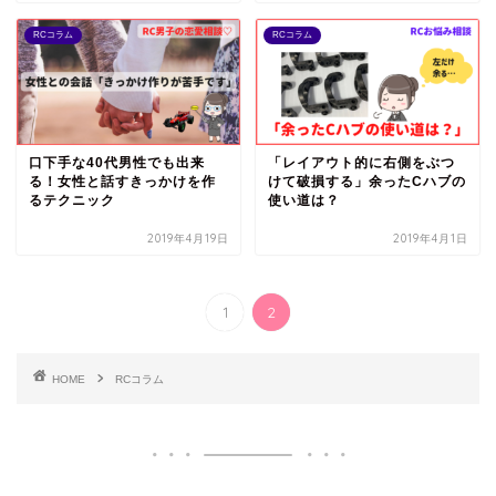
RCコラム
RCコラム
口下手な40代男性でも出来
「レイアウト的に右側をぶつ
る！女性と話すきっかけを作
けて破損する」余ったCハブの
るテクニック
使い道は？
2019年4月19日
2019年4月1日
1
2
HOME
RCコラム