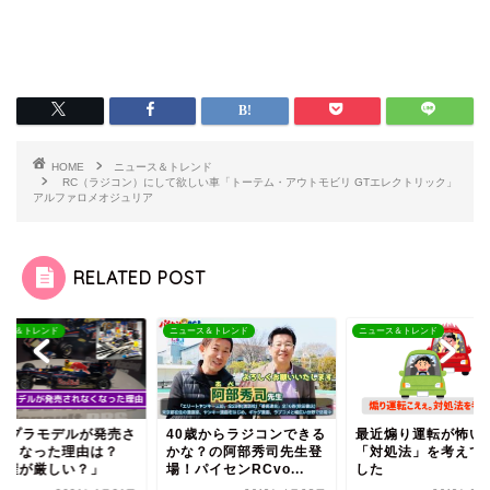
HOME
ニュース＆トレンド
RC（ラジコン）にして欲しい車「トーテム・アウトモビリ GTエレクトリック」
アルファロメオジュリア
RELATED POST
ース＆トレンド
ニュース＆トレンド
ニュース＆トレンド
1のプラモデルが発売さ
40歳からラジコンできる
最近煽り運転が怖い
なくなった理由は？
かな？の阿部秀司先生登
「対処法」を考えて
版権が厳しい？」
場！パイセンRCvo...
した