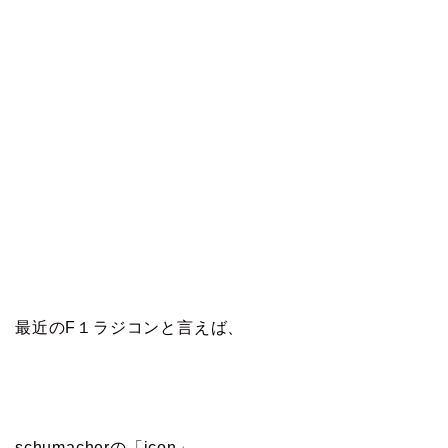
最近のF１ラジコンと言えば、
schumacherの「icon」