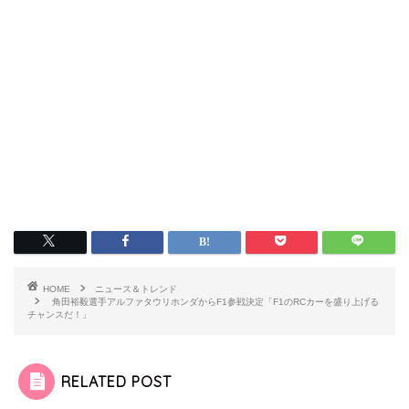
HOME
ニュース＆トレンド
角田裕毅選手アルファタウリホンダからF1参戦決定「F1のRCカーを盛り上げる
チャンスだ！」
RELATED POST