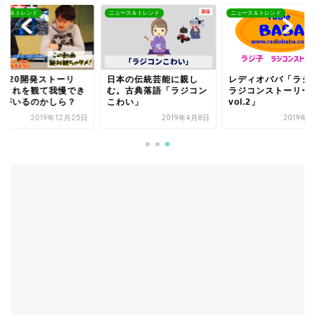
ース＆トレンド
ニュース＆トレンド
ニュース＆トレンド
F420開発ストーリ
日本の伝統芸能に親し
レディオババ「ラジ
！これを観て我慢でき
む。古典落語「ラジコン
ラジコンストーリー
人がいるのかしら？
こわい」
vol.2」
2019年12月25日
2019年4月8日
2019年